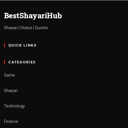
admin
March 30, 2025
1 min read
BestShayariHub
Shayari | Status | Quotes
QUICK LINKS
CATEGORIES
Game
Shayari
Technology
Finance